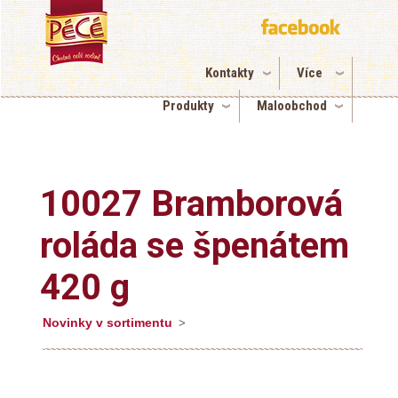
Kontakty
Více
Produkty
Maloobchod
10027 Bramborová
roláda se špenátem
420 g
Novinky v sortimentu
>
10027 Bramborová roláda se špenátem 420 g